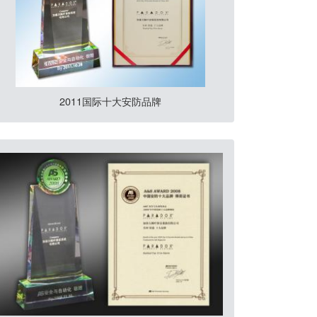
2011国际十大安防品牌