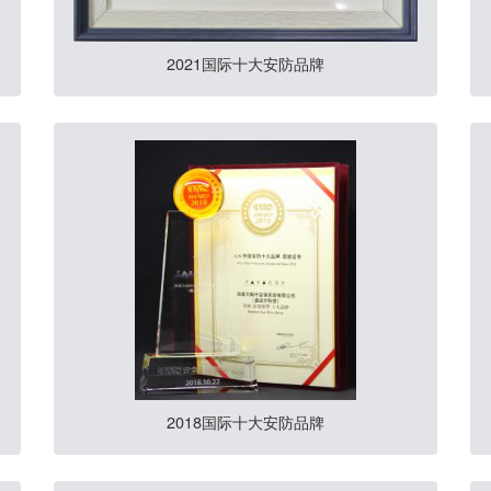
2021国际十大安防品牌
2018国际十大安防品牌