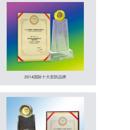
2014国际十大安防品牌