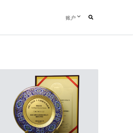
User
账户
account
menu