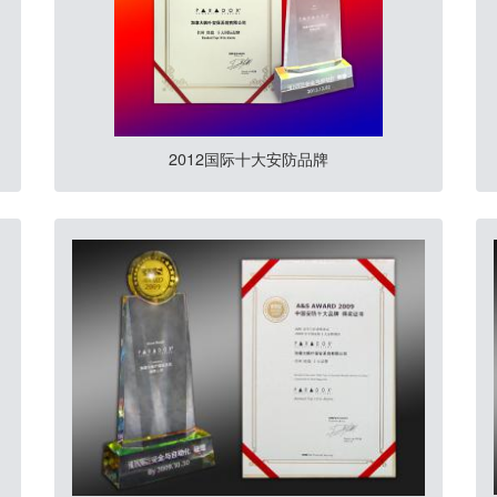
2012国际十大安防品牌