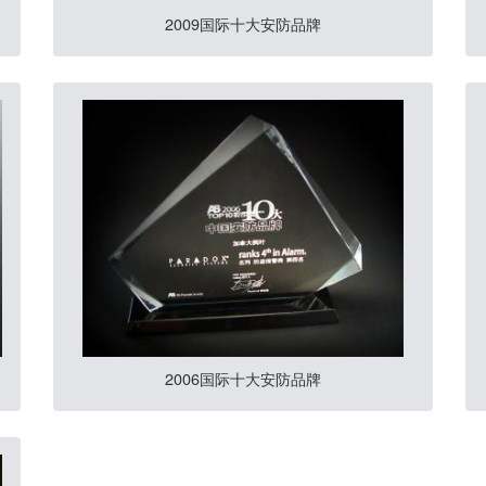
2009国际十大安防品牌
2006国际十大安防品牌