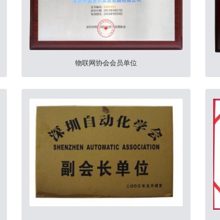
物联网协会会员单位